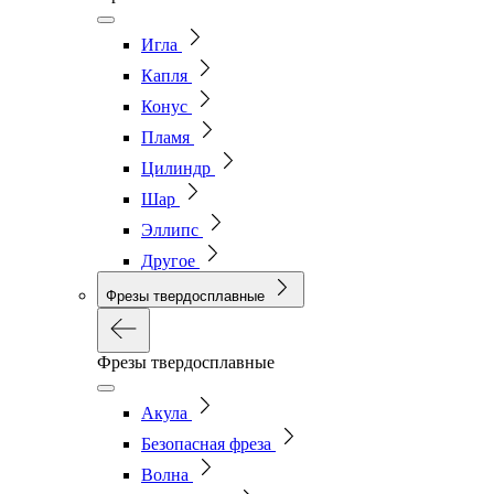
Игла
Капля
Конус
Пламя
Цилиндр
Шар
Эллипс
Другое
Фрезы твердосплавные
Фрезы твердосплавные
Акула
Безопасная фреза
Волна