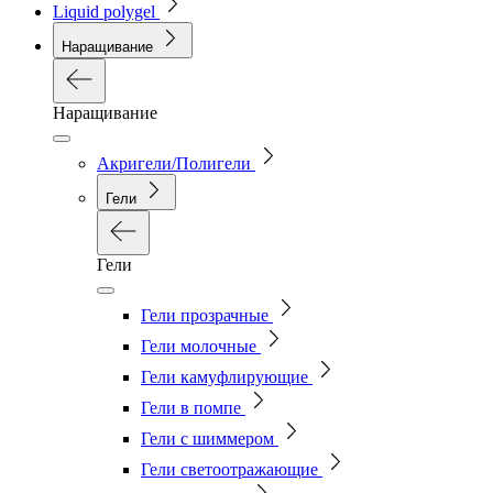
Liquid polygel
Наращивание
Наращивание
Акригели/Полигели
Гели
Гели
Гели прозрачные
Гели молочные
Гели камуфлирующие
Гели в помпе
Гели с шиммером
Гели светоотражающие