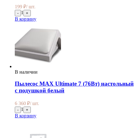
199
₽
/ шт.
1
-
+
В корзину
В наличии
Пылесос MAX Ultimate 7 (76Вт) настольный
с подушкой белый
6 360
₽
/ шт.
1
-
+
В корзину