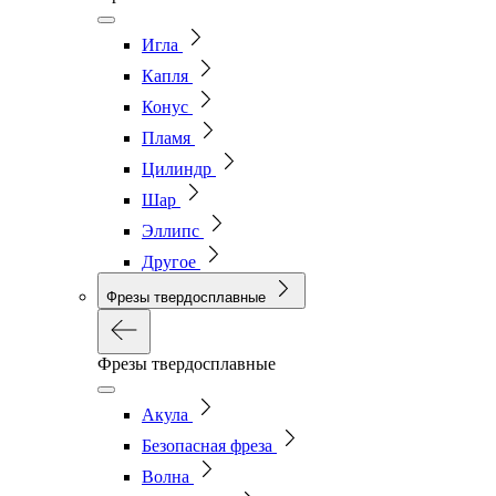
Игла
Капля
Конус
Пламя
Цилиндр
Шар
Эллипс
Другое
Фрезы твердосплавные
Фрезы твердосплавные
Акула
Безопасная фреза
Волна