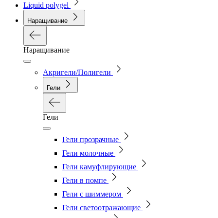
Liquid polygel
Наращивание
Наращивание
Акригели/Полигели
Гели
Гели
Гели прозрачные
Гели молочные
Гели камуфлирующие
Гели в помпе
Гели с шиммером
Гели светоотражающие