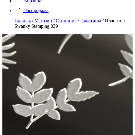
Корзина
Распродажа
Главная
/
Магазин
/
Стемпинг
/
Пластины
/
Пластина
Swanky Stamping 039