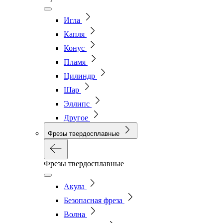
Игла
Капля
Конус
Пламя
Цилиндр
Шар
Эллипс
Другое
Фрезы твердосплавные
Фрезы твердосплавные
Акула
Безопасная фреза
Волна