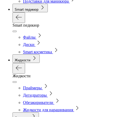
Подставки для маникюра
Smart педикюр
Smart педикюр
Файлы
Диски
Smart косметика
Жидкости
Жидкости
Праймеры
Дегидраторы
Обезжириватели
Жидкости для наращивания