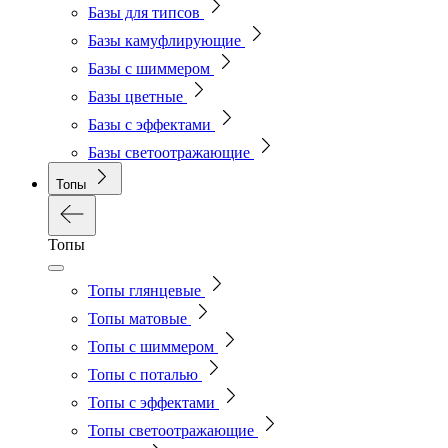
Базы для типсов
Базы камуфлирующие
Базы с шиммером
Базы цветные
Базы с эффектами
Базы светоотражающие
Топы
Топы
Топы глянцевые
Топы матовые
Топы с шиммером
Топы с поталью
Топы с эффектами
Топы светоотражающие