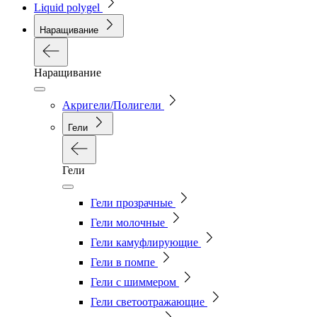
Liquid polygel
Наращивание
Наращивание
Акригели/Полигели
Гели
Гели
Гели прозрачные
Гели молочные
Гели камуфлирующие
Гели в помпе
Гели с шиммером
Гели светоотражающие