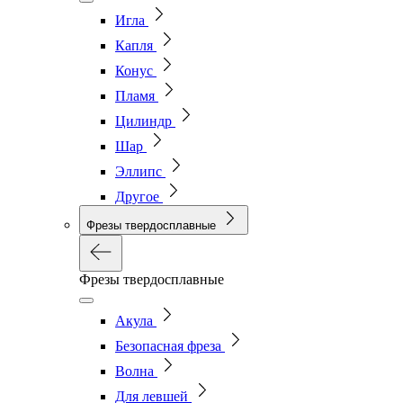
Игла
Капля
Конус
Пламя
Цилиндр
Шар
Эллипс
Другое
Фрезы твердосплавные
Фрезы твердосплавные
Акула
Безопасная фреза
Волна
Для левшей