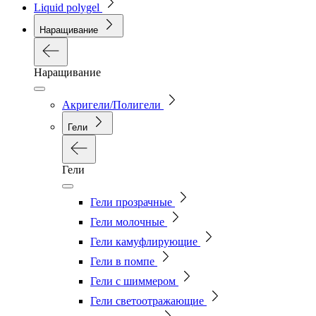
Liquid polygel
Наращивание
Наращивание
Акригели/Полигели
Гели
Гели
Гели прозрачные
Гели молочные
Гели камуфлирующие
Гели в помпе
Гели с шиммером
Гели светоотражающие