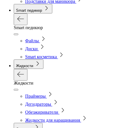
Подставки для маникюра
Smart педикюр
Smart педикюр
Файлы
Диски
Smart косметика
Жидкости
Жидкости
Праймеры
Дегидраторы
Обезжириватели
Жидкости для наращивания