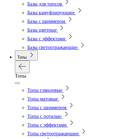
Базы для типсов
Базы камуфлирующие
Базы с шиммером
Базы цветные
Базы с эффектами
Базы светоотражающие
Топы
Топы
Топы глянцевые
Топы матовые
Топы с шиммером
Топы с поталью
Топы с эффектами
Топы светоотражающие