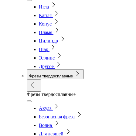
Игла
Капля
Конус
Пламя
Цилиндр
Шар
Эллипс
Другое
Фрезы твердосплавные
Фрезы твердосплавные
Акула
Безопасная фреза
Волна
Для левшей