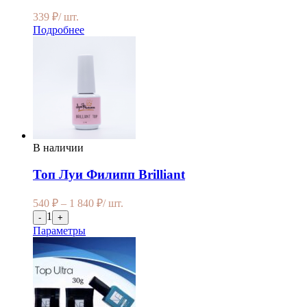
339
₽
/ шт.
Подробнее
В наличии
Топ Луи Филипп Brilliant
540
₽
–
1 840
₽
/ шт.
1
-
+
Параметры