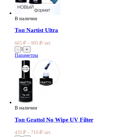
В наличии
Топ Nartist Ultra
665
₽
–
995
₽
/ шт.
1
-
+
Параметры
В наличии
Топ Grattol No Wipe UV Filter
435
₽
–
710
₽
/ шт.