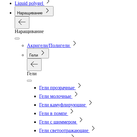
Liquid polygel
Наращивание
Наращивание
Акригели/Полигели
Гели
Гели
Гели прозрачные
Гели молочные
Гели камуфлирующие
Гели в помпе
Гели с шиммером
Гели светоотражающие