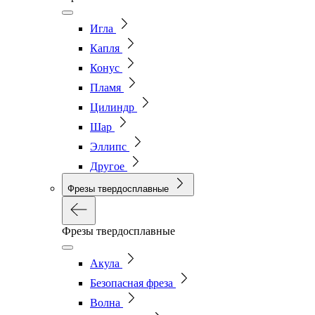
Игла
Капля
Конус
Пламя
Цилиндр
Шар
Эллипс
Другое
Фрезы твердосплавные
Фрезы твердосплавные
Акула
Безопасная фреза
Волна