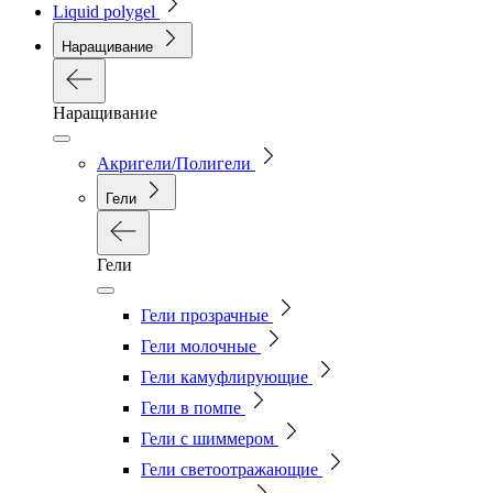
Liquid polygel
Наращивание
Наращивание
Акригели/Полигели
Гели
Гели
Гели прозрачные
Гели молочные
Гели камуфлирующие
Гели в помпе
Гели с шиммером
Гели светоотражающие