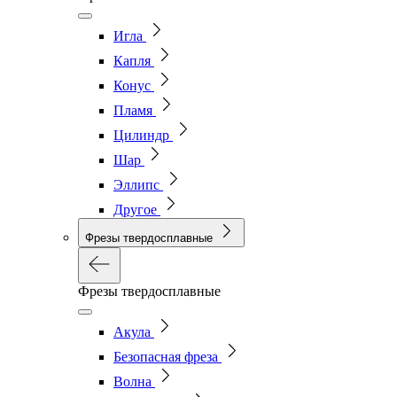
Игла
Капля
Конус
Пламя
Цилиндр
Шар
Эллипс
Другое
Фрезы твердосплавные
Фрезы твердосплавные
Акула
Безопасная фреза
Волна