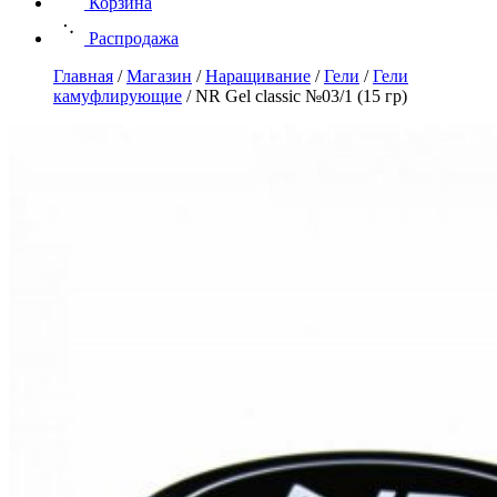
Корзина
Распродажа
Главная
/
Магазин
/
Наращивание
/
Гели
/
Гели
камуфлирующие
/
NR Gel classic №03/1 (15 гр)