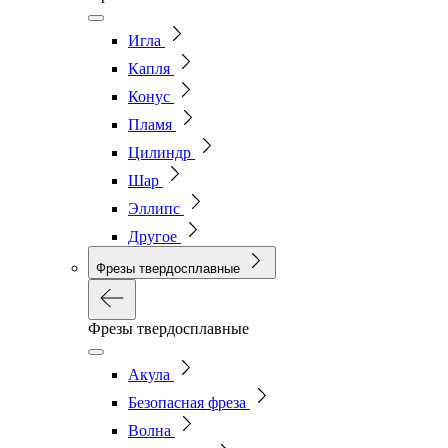
Игла
Капля
Конус
Пламя
Цилиндр
Шар
Эллипс
Другое
Фрезы твердосплавные
Фрезы твердосплавные
Акула
Безопасная фреза
Волна