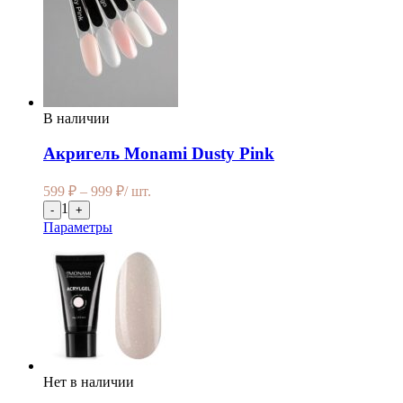
В наличии
Акригель Monami Dusty Pink
599
₽
–
999
₽
/ шт.
1
-
+
Параметры
Нет в наличии