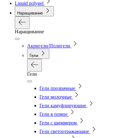
Liquid polygel
Наращивание
Наращивание
Акригели/Полигели
Гели
Гели
Гели прозрачные
Гели молочные
Гели камуфлирующие
Гели в помпе
Гели с шиммером
Гели светоотражающие