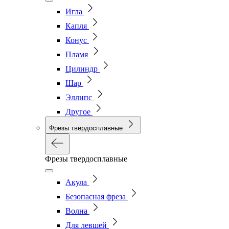
Игла
Капля
Конус
Пламя
Цилиндр
Шар
Эллипс
Другое
Фрезы твердосплавные
Фрезы твердосплавные
Акула
Безопасная фреза
Волна
Для левшей