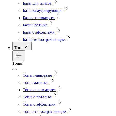
Базы для типсов
Базы камуфлирующие
Базы с шиммером
Базы цветные
Базы с эффектами
Базы светоотражающие
Топы
Топы
Топы глянцевые
Топы матовые
Топы с шиммером
Топы с поталью
Топы с эффектами
Топы светоотражающие