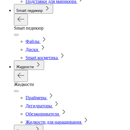
Подставки для маникюра
Smart педикюр
Smart педикюр
Файлы
Диски
Smart косметика
Жидкости
Жидкости
Праймеры
Дегидраторы
Обезжириватели
Жидкости для наращивания