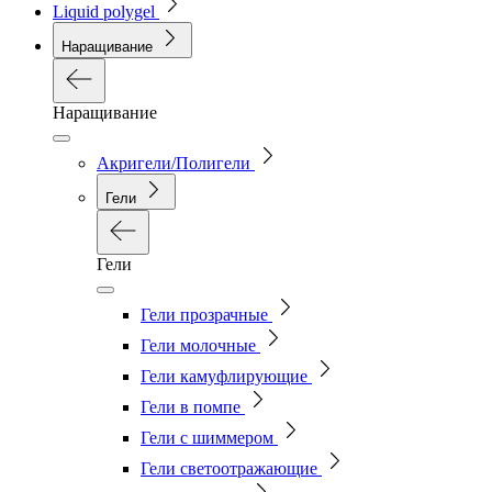
Liquid polygel
Наращивание
Наращивание
Акригели/Полигели
Гели
Гели
Гели прозрачные
Гели молочные
Гели камуфлирующие
Гели в помпе
Гели с шиммером
Гели светоотражающие