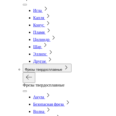
Игла
Капля
Конус
Пламя
Цилиндр
Шар
Эллипс
Другое
Фрезы твердосплавные
Фрезы твердосплавные
Акула
Безопасная фреза
Волна