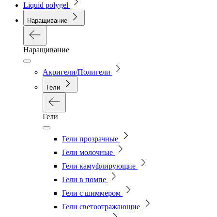
Liquid polygel
Наращивание
Наращивание
Акригели/Полигели
Гели
Гели
Гели прозрачные
Гели молочные
Гели камуфлирующие
Гели в помпе
Гели с шиммером
Гели светоотражающие