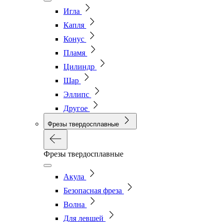
Игла
Капля
Конус
Пламя
Цилиндр
Шар
Эллипс
Другое
Фрезы твердосплавные
Фрезы твердосплавные
Акула
Безопасная фреза
Волна
Для левшей