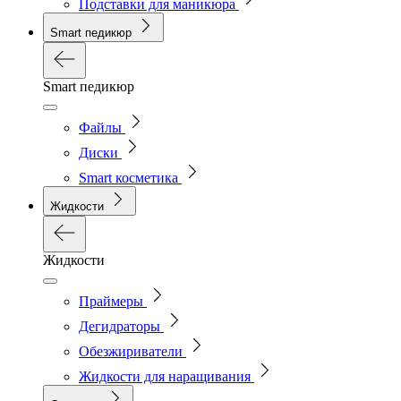
Подставки для маникюра
Smart педикюр
Smart педикюр
Файлы
Диски
Smart косметика
Жидкости
Жидкости
Праймеры
Дегидраторы
Обезжириватели
Жидкости для наращивания