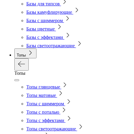
Базы для типсов
Базы камуфлирующие
Базы с шиммером
Базы цветные
Базы с эффектами
Базы светоотражающие
Топы
Топы
Топы глянцевые
Топы матовые
Топы с шиммером
Топы с поталью
Топы с эффектами
Топы светоотражающие