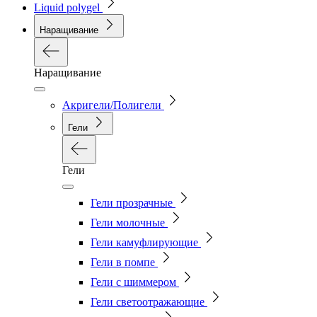
Liquid polygel
Наращивание
Наращивание
Акригели/Полигели
Гели
Гели
Гели прозрачные
Гели молочные
Гели камуфлирующие
Гели в помпе
Гели с шиммером
Гели светоотражающие