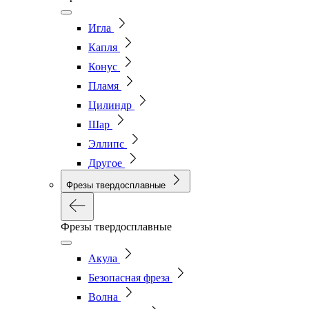
Игла
Капля
Конус
Пламя
Цилиндр
Шар
Эллипс
Другое
Фрезы твердосплавные
Фрезы твердосплавные
Акула
Безопасная фреза
Волна