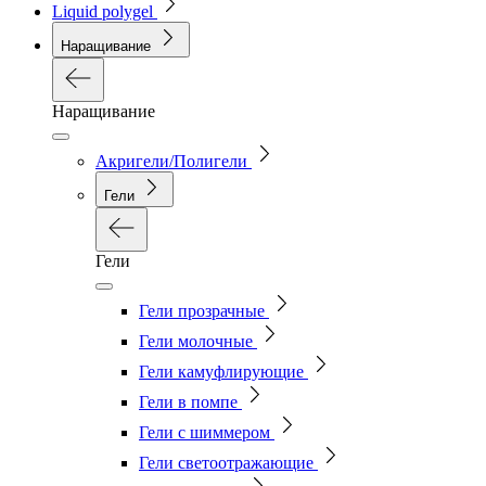
Liquid polygel
Наращивание
Наращивание
Акригели/Полигели
Гели
Гели
Гели прозрачные
Гели молочные
Гели камуфлирующие
Гели в помпе
Гели с шиммером
Гели светоотражающие