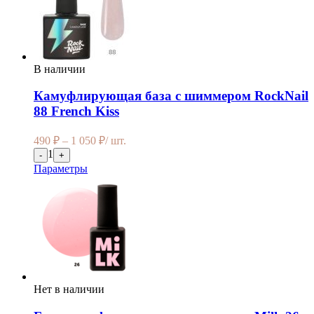
В наличии
Камуфлирующая база с шиммером RockNail
88 French Kiss
490
₽
–
1 050
₽
/ шт.
1
-
+
Параметры
Нет в наличии