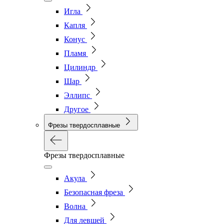
Игла
Капля
Конус
Пламя
Цилиндр
Шар
Эллипс
Другое
Фрезы твердосплавные
Фрезы твердосплавные
Акула
Безопасная фреза
Волна
Для левшей