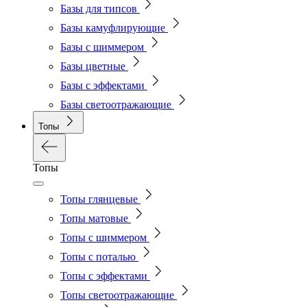
Базы для типсов
Базы камуфлирующие
Базы с шиммером
Базы цветные
Базы с эффектами
Базы светоотражающие
Топы
Топы
Топы глянцевые
Топы матовые
Топы с шиммером
Топы с поталью
Топы с эффектами
Топы светоотражающие