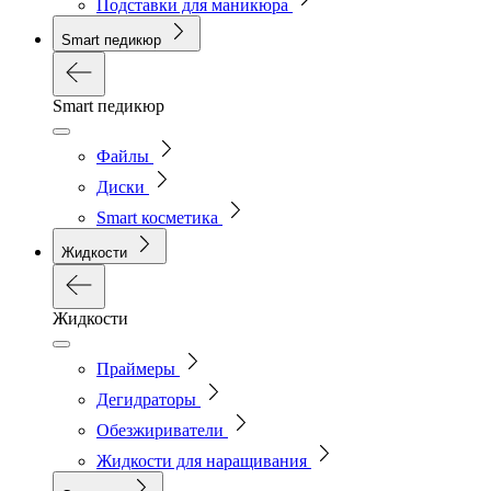
Подставки для маникюра
Smart педикюр
Smart педикюр
Файлы
Диски
Smart косметика
Жидкости
Жидкости
Праймеры
Дегидраторы
Обезжириватели
Жидкости для наращивания