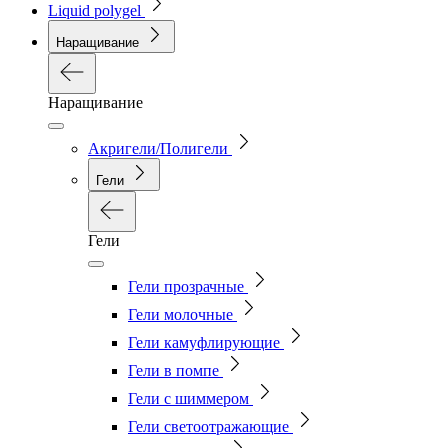
Liquid polygel
Наращивание
Наращивание
Акригели/Полигели
Гели
Гели
Гели прозрачные
Гели молочные
Гели камуфлирующие
Гели в помпе
Гели с шиммером
Гели светоотражающие