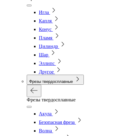
Игла
Капля
Конус
Пламя
Цилиндр
Шар
Эллипс
Другое
Фрезы твердосплавные
Фрезы твердосплавные
Акула
Безопасная фреза
Волна