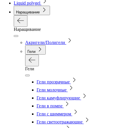
Liquid polygel
Наращивание
Наращивание
Акригели/Полигели
Гели
Гели
Гели прозрачные
Гели молочные
Гели камуфлирующие
Гели в помпе
Гели с шиммером
Гели светоотражающие