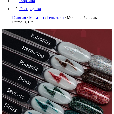
Корзина
Распродажа
Главная
/
Магазин
/
Гель лаки
/
Monami, Гель-лак
Patronus, 8 г