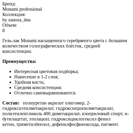
Бренд:
Monami professional
Коллекция:
by zanoza_tina
Объем:
8
Гель-лак Monami насыщенного серебряного цвета с большим
количеством голографических блёсток, средней
консистенции.
Преимущества:
Интересная цветовая подборка;
Нанесение в 1-2 слоя;
Удобная кисть;
Средняя консистенция;
Отлично самовыравниваются.
Состав:
полиуретан акрилат олигомер, 2-
гидроксиэтилметакрилат, гидроксипропилметакрилат,
полиэтиленгликоль 400 диметакрилат, изоприловый спирт, н-
бутилацетат, этилацеат, гидроксициклогексил фенил
кетон, триметилбензол, дефенилфосфиноксида, пигмент.