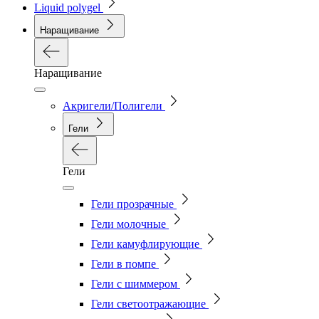
Liquid polygel
Наращивание
Наращивание
Акригели/Полигели
Гели
Гели
Гели прозрачные
Гели молочные
Гели камуфлирующие
Гели в помпе
Гели с шиммером
Гели светоотражающие