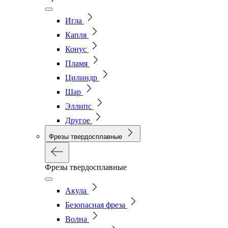
Игла
Капля
Конус
Пламя
Цилиндр
Шар
Эллипс
Другое
Фрезы твердосплавные
Фрезы твердосплавные
Акула
Безопасная фреза
Волна