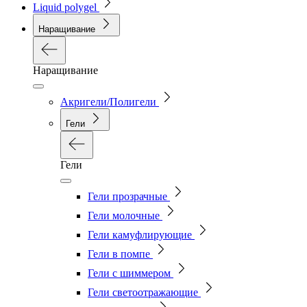
Liquid polygel
Наращивание
Наращивание
Акригели/Полигели
Гели
Гели
Гели прозрачные
Гели молочные
Гели камуфлирующие
Гели в помпе
Гели с шиммером
Гели светоотражающие