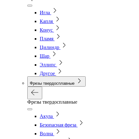
Игла
Капля
Конус
Пламя
Цилиндр
Шар
Эллипс
Другое
Фрезы твердосплавные
Фрезы твердосплавные
Акула
Безопасная фреза
Волна