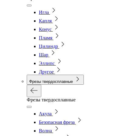
Игла
Капля
Конус
Пламя
Цилиндр
Шар
Эллипс
Другое
Фрезы твердосплавные
Фрезы твердосплавные
Акула
Безопасная фреза
Волна