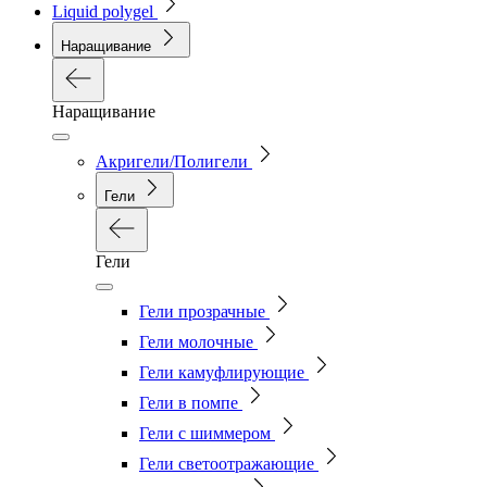
Liquid polygel
Наращивание
Наращивание
Акригели/Полигели
Гели
Гели
Гели прозрачные
Гели молочные
Гели камуфлирующие
Гели в помпе
Гели с шиммером
Гели светоотражающие