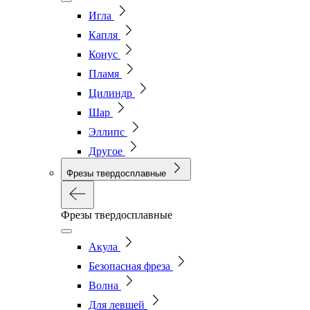
Игла
Капля
Конус
Пламя
Цилиндр
Шар
Эллипс
Другое
Фрезы твердосплавные
Фрезы твердосплавные
Акула
Безопасная фреза
Волна
Для левшей