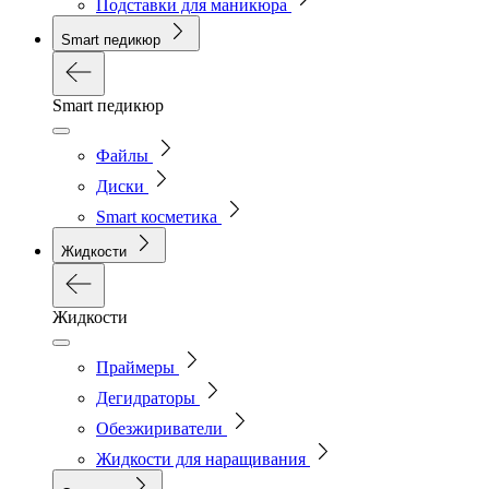
Подставки для маникюра
Smart педикюр
Smart педикюр
Файлы
Диски
Smart косметика
Жидкости
Жидкости
Праймеры
Дегидраторы
Обезжириватели
Жидкости для наращивания