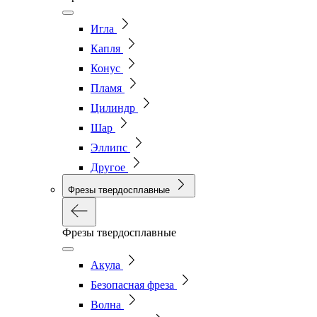
Игла
Капля
Конус
Пламя
Цилиндр
Шар
Эллипс
Другое
Фрезы твердосплавные
Фрезы твердосплавные
Акула
Безопасная фреза
Волна