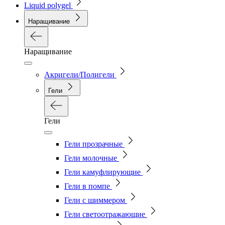
Liquid polygel
Наращивание
Наращивание
Акригели/Полигели
Гели
Гели
Гели прозрачные
Гели молочные
Гели камуфлирующие
Гели в помпе
Гели с шиммером
Гели светоотражающие