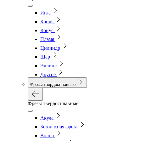
Игла
Капля
Конус
Пламя
Цилиндр
Шар
Эллипс
Другое
Фрезы твердосплавные
Фрезы твердосплавные
Акула
Безопасная фреза
Волна