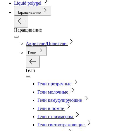
Liquid polygel
Наращивание
Наращивание
Акригели/Полигели
Гели
Гели
Гели прозрачные
Гели молочные
Гели камуфлирующие
Гели в помпе
Гели с шиммером
Гели светоотражающие