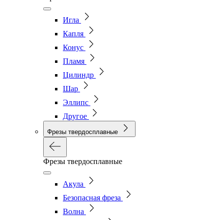
Игла
Капля
Конус
Пламя
Цилиндр
Шар
Эллипс
Другое
Фрезы твердосплавные
Фрезы твердосплавные
Акула
Безопасная фреза
Волна