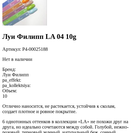
Луи Филипп LA 04 10g
Артикул:
P4-00025188
Нет в наличии
Бренд:
Луи Филипп
pa_effekt:
pa_kollektsiya:
Объем:
10
Отлично наносится, не растекается, устойчив к сколам,
создает плотное и ровное покрытие.
6 однотонных оттенков в коллекции «LA» не похожи друг на
друга, но идеально сочетаются между собой. Голубой, нежно-
розовый, терновый зеленый, натуральный беж, сочный