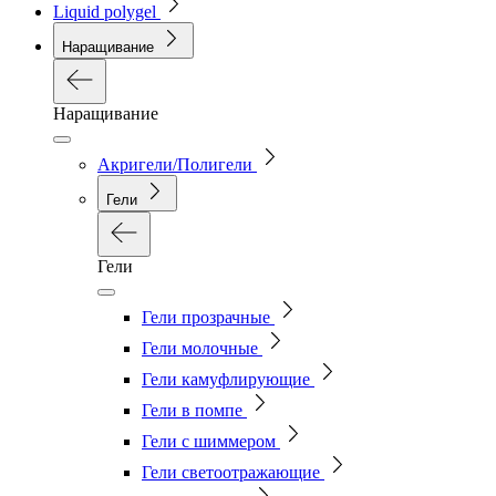
Liquid polygel
Наращивание
Наращивание
Акригели/Полигели
Гели
Гели
Гели прозрачные
Гели молочные
Гели камуфлирующие
Гели в помпе
Гели с шиммером
Гели светоотражающие