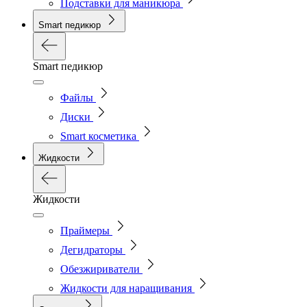
Подставки для маникюра
Smart педикюр
Smart педикюр
Файлы
Диски
Smart косметика
Жидкости
Жидкости
Праймеры
Дегидраторы
Обезжириватели
Жидкости для наращивания