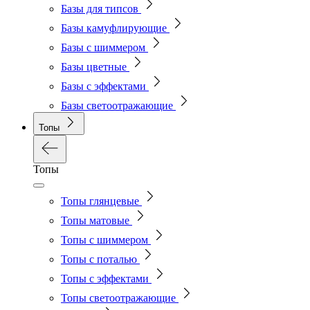
Базы для типсов
Базы камуфлирующие
Базы с шиммером
Базы цветные
Базы с эффектами
Базы светоотражающие
Топы
Топы
Топы глянцевые
Топы матовые
Топы с шиммером
Топы с поталью
Топы с эффектами
Топы светоотражающие