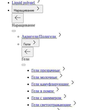
Liquid polygel
Наращивание
Наращивание
Акригели/Полигели
Гели
Гели
Гели прозрачные
Гели молочные
Гели камуфлирующие
Гели в помпе
Гели с шиммером
Гели светоотражающие