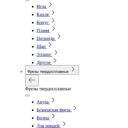
Игла
Капля
Конус
Пламя
Цилиндр
Шар
Эллипс
Другое
Фрезы твердосплавные
Фрезы твердосплавные
Акула
Безопасная фреза
Волна
Для левшей