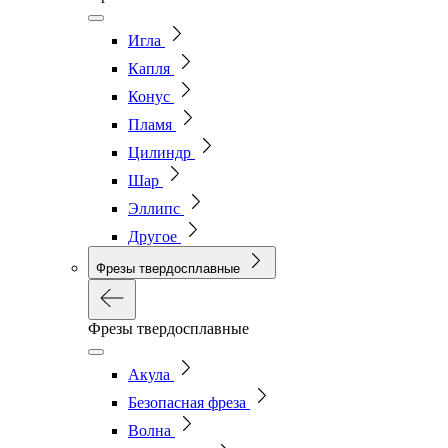
Игла
Капля
Конус
Пламя
Цилиндр
Шар
Эллипс
Другое
Фрезы твердосплавные
Фрезы твердосплавные
Акула
Безопасная фреза
Волна