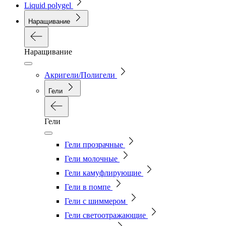
Liquid polygel
Наращивание
Наращивание
Акригели/Полигели
Гели
Гели
Гели прозрачные
Гели молочные
Гели камуфлирующие
Гели в помпе
Гели с шиммером
Гели светоотражающие