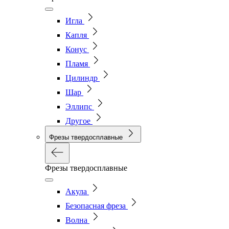
Игла
Капля
Конус
Пламя
Цилиндр
Шар
Эллипс
Другое
Фрезы твердосплавные
Фрезы твердосплавные
Акула
Безопасная фреза
Волна