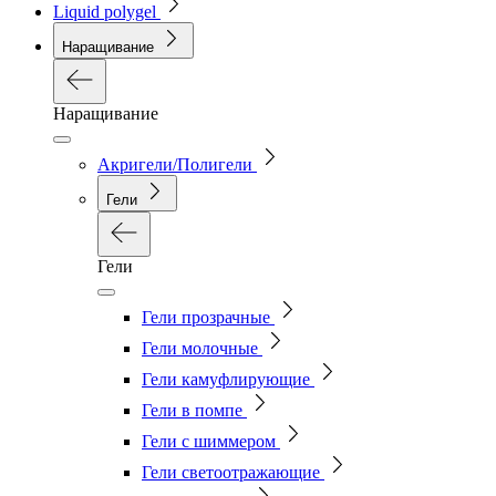
Liquid polygel
Наращивание
Наращивание
Акригели/Полигели
Гели
Гели
Гели прозрачные
Гели молочные
Гели камуфлирующие
Гели в помпе
Гели с шиммером
Гели светоотражающие