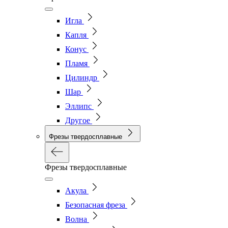
Игла
Капля
Конус
Пламя
Цилиндр
Шар
Эллипс
Другое
Фрезы твердосплавные
Фрезы твердосплавные
Акула
Безопасная фреза
Волна