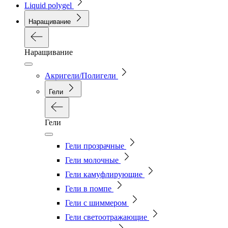
Liquid polygel
Наращивание
Наращивание
Акригели/Полигели
Гели
Гели
Гели прозрачные
Гели молочные
Гели камуфлирующие
Гели в помпе
Гели с шиммером
Гели светоотражающие