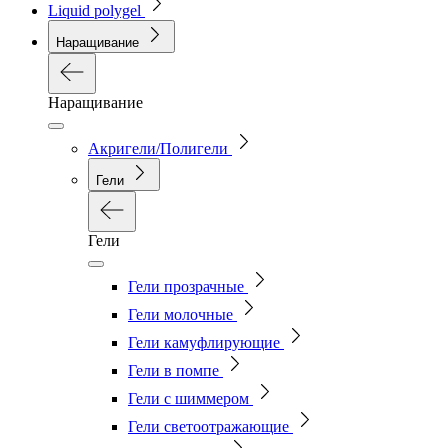
Liquid polygel
Наращивание
Наращивание
Акригели/Полигели
Гели
Гели
Гели прозрачные
Гели молочные
Гели камуфлирующие
Гели в помпе
Гели с шиммером
Гели светоотражающие