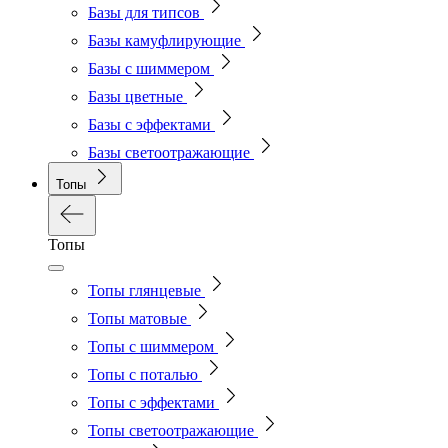
Базы для типсов
Базы камуфлирующие
Базы с шиммером
Базы цветные
Базы с эффектами
Базы светоотражающие
Топы
Топы
Топы глянцевые
Топы матовые
Топы с шиммером
Топы с поталью
Топы с эффектами
Топы светоотражающие