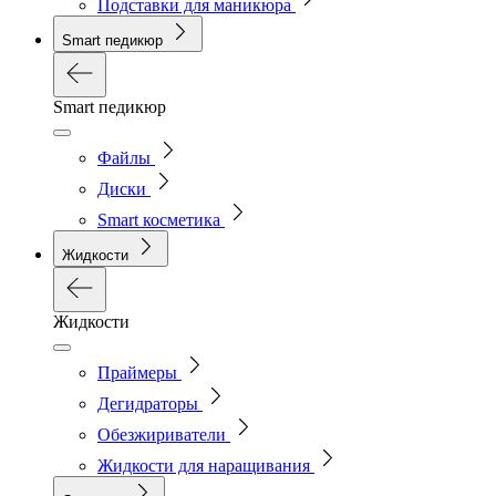
Подставки для маникюра
Smart педикюр
Smart педикюр
Файлы
Диски
Smart косметика
Жидкости
Жидкости
Праймеры
Дегидраторы
Обезжириватели
Жидкости для наращивания