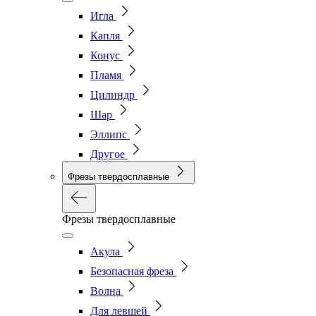
Игла
Капля
Конус
Пламя
Цилиндр
Шар
Эллипс
Другое
Фрезы твердосплавные
Фрезы твердосплавные
Акула
Безопасная фреза
Волна
Для левшей