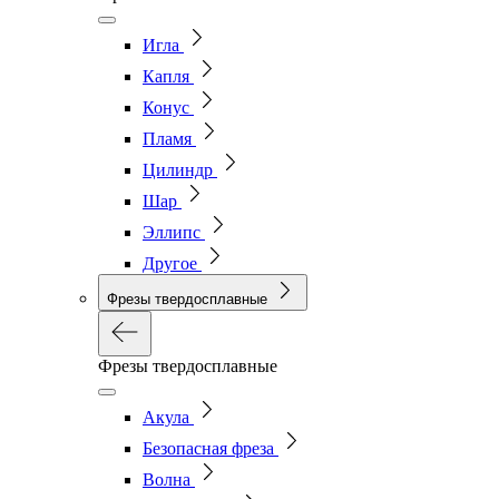
Игла
Капля
Конус
Пламя
Цилиндр
Шар
Эллипс
Другое
Фрезы твердосплавные
Фрезы твердосплавные
Акула
Безопасная фреза
Волна