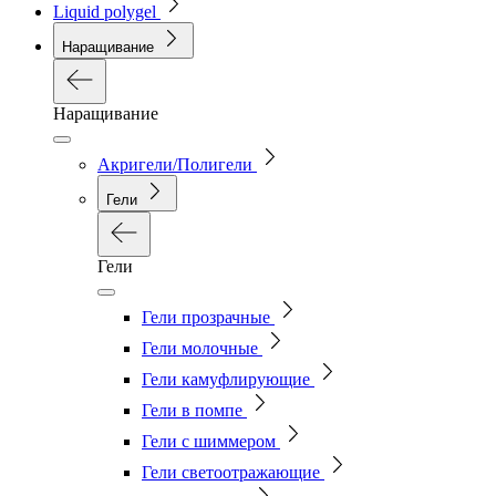
Liquid polygel
Наращивание
Наращивание
Акригели/Полигели
Гели
Гели
Гели прозрачные
Гели молочные
Гели камуфлирующие
Гели в помпе
Гели с шиммером
Гели светоотражающие