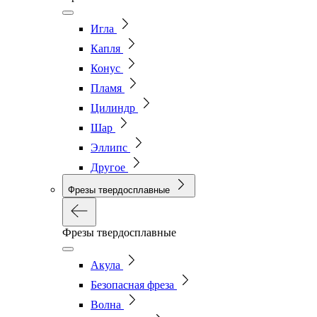
Игла
Капля
Конус
Пламя
Цилиндр
Шар
Эллипс
Другое
Фрезы твердосплавные
Фрезы твердосплавные
Акула
Безопасная фреза
Волна