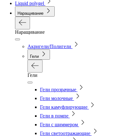
Liquid polygel
Наращивание
Наращивание
Акригели/Полигели
Гели
Гели
Гели прозрачные
Гели молочные
Гели камуфлирующие
Гели в помпе
Гели с шиммером
Гели светоотражающие