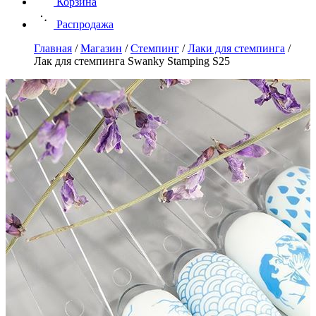
Корзина
Распродажа
Главная
/
Магазин
/
Стемпинг
/
Лаки для стемпинга
/
Лак для стемпинга Swanky Stamping S25