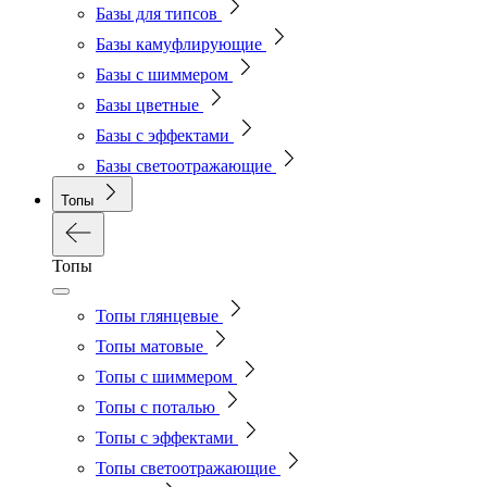
Базы для типсов
Базы камуфлирующие
Базы с шиммером
Базы цветные
Базы с эффектами
Базы светоотражающие
Топы
Топы
Топы глянцевые
Топы матовые
Топы с шиммером
Топы с поталью
Топы с эффектами
Топы светоотражающие