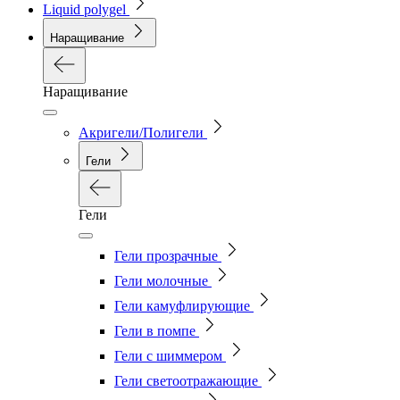
Liquid polygel
Наращивание
Наращивание
Акригели/Полигели
Гели
Гели
Гели прозрачные
Гели молочные
Гели камуфлирующие
Гели в помпе
Гели с шиммером
Гели светоотражающие