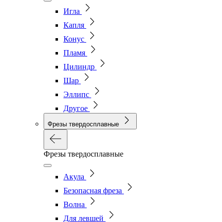
Игла
Капля
Конус
Пламя
Цилиндр
Шар
Эллипс
Другое
Фрезы твердосплавные
Фрезы твердосплавные
Акула
Безопасная фреза
Волна
Для левшей