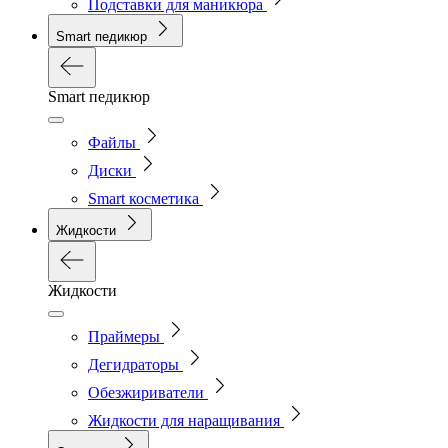
Подставки для маникюра
Smart педикюр
Smart педикюр
Файлы
Диски
Smart косметика
Жидкости
Жидкости
Праймеры
Дегидраторы
Обезжириватели
Жидкости для наращивания