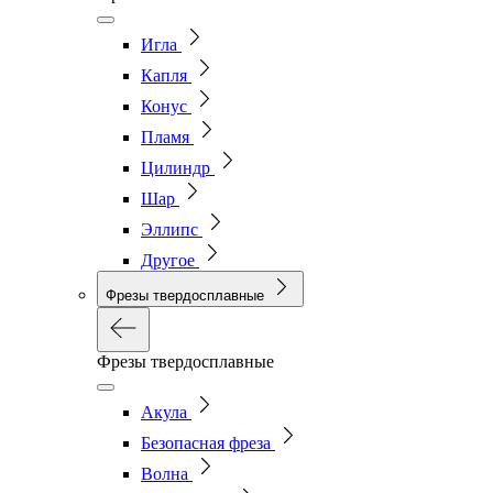
Игла
Капля
Конус
Пламя
Цилиндр
Шар
Эллипс
Другое
Фрезы твердосплавные
Фрезы твердосплавные
Акула
Безопасная фреза
Волна