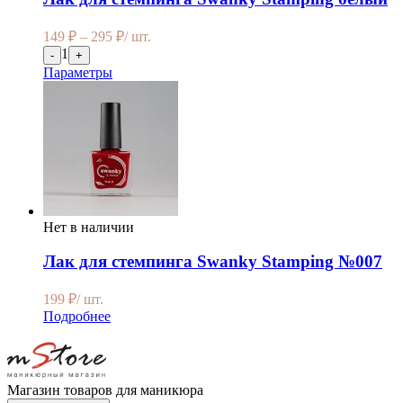
149
₽
–
295
₽
/ шт.
1
-
+
Параметры
Нет в наличии
Лак для стемпинга Swanky Stamping №007
199
₽
/ шт.
Подробнее
Магазин товаров для маникюра