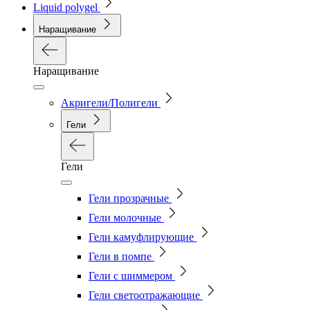
Liquid polygel
Наращивание
Наращивание
Акригели/Полигели
Гели
Гели
Гели прозрачные
Гели молочные
Гели камуфлирующие
Гели в помпе
Гели с шиммером
Гели светоотражающие