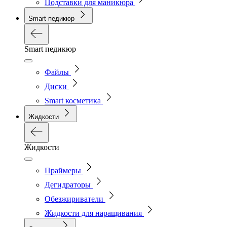
Подставки для маникюра
Smart педикюр
Smart педикюр
Файлы
Диски
Smart косметика
Жидкости
Жидкости
Праймеры
Дегидраторы
Обезжириватели
Жидкости для наращивания