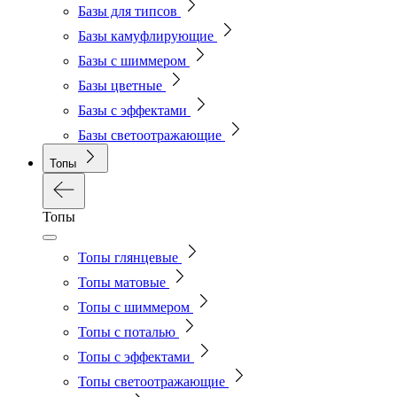
Базы для типсов
Базы камуфлирующие
Базы с шиммером
Базы цветные
Базы с эффектами
Базы светоотражающие
Топы
Топы
Топы глянцевые
Топы матовые
Топы с шиммером
Топы с поталью
Топы с эффектами
Топы светоотражающие