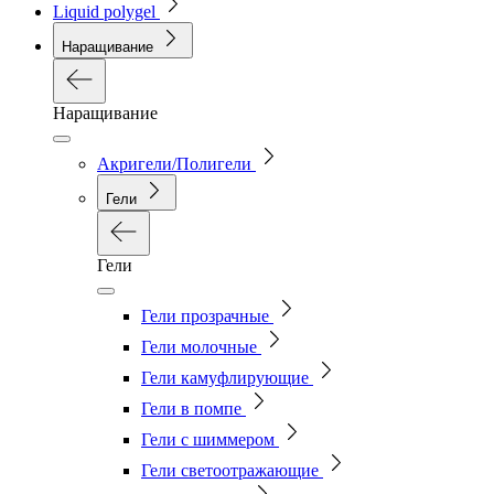
Liquid polygel
Наращивание
Наращивание
Акригели/Полигели
Гели
Гели
Гели прозрачные
Гели молочные
Гели камуфлирующие
Гели в помпе
Гели с шиммером
Гели светоотражающие