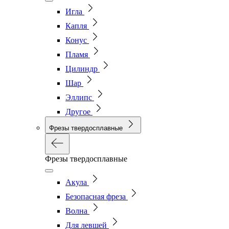
Игла
Капля
Конус
Пламя
Цилиндр
Шар
Эллипс
Другое
Фрезы твердосплавные
Фрезы твердосплавные
Акула
Безопасная фреза
Волна
Для левшей