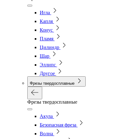
Игла
Капля
Конус
Пламя
Цилиндр
Шар
Эллипс
Другое
Фрезы твердосплавные
Фрезы твердосплавные
Акула
Безопасная фреза
Волна