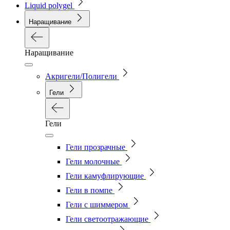
Liquid polygel
Наращивание
Наращивание
Акригели/Полигели
Гели
Гели
Гели прозрачные
Гели молочные
Гели камуфлирующие
Гели в помпе
Гели с шиммером
Гели светоотражающие