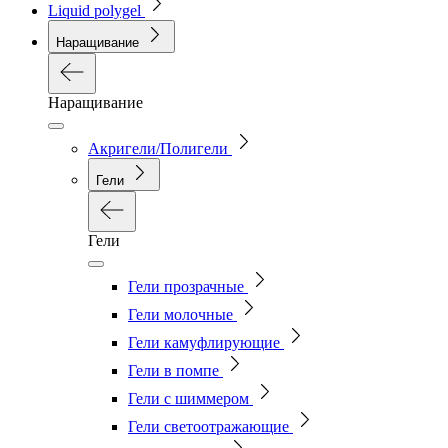
Liquid polygel
Наращивание
Наращивание
Акригели/Полигели
Гели
Гели
Гели прозрачные
Гели молочные
Гели камуфлирующие
Гели в помпе
Гели с шиммером
Гели светоотражающие