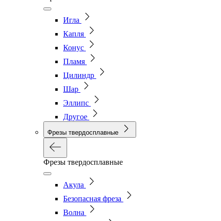
Игла
Капля
Конус
Пламя
Цилиндр
Шар
Эллипс
Другое
Фрезы твердосплавные
Фрезы твердосплавные
Акула
Безопасная фреза
Волна