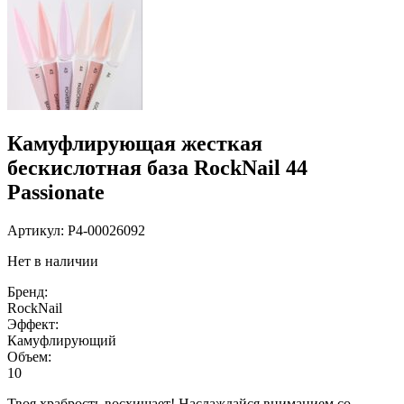
Камуфлирующая жесткая
бескислотная база RockNail 44
Passionate
Артикул:
P4-00026092
Нет в наличии
Бренд:
RockNail
Эффект:
Камуфлирующий
Объем:
10
Твоя храбрость восхищает! Наслаждайся вниманием со