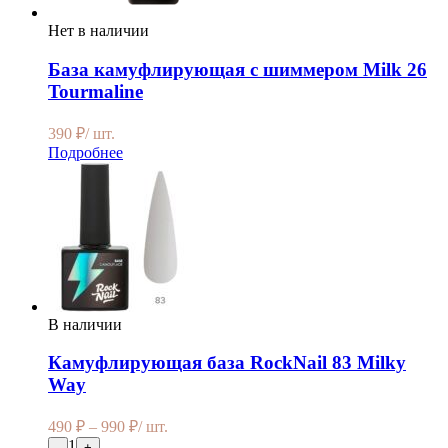
Нет в наличии
База камуфлирующая с шиммером Milk 26
Tourmaline
390
₽
/ шт.
Подробнее
В наличии
Камуфлирующая база RockNail 83 Milky
Way
490
₽
–
990
₽
/ шт.
1
-
+