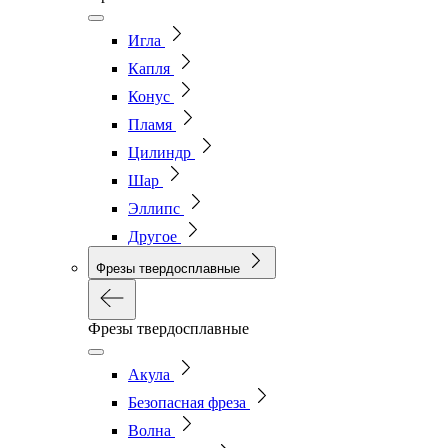
Игла
Капля
Конус
Пламя
Цилиндр
Шар
Эллипс
Другое
Фрезы твердосплавные
Фрезы твердосплавные
Акула
Безопасная фреза
Волна