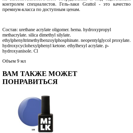
контролем специалистов. Гель-лаки Grattol - это качество
премиум-класса по доступным ценам.
Состав:
urethane acrylate oligomer. hema. hydroxypropyl
methacrylate. silica dimethyl silylate.
ethylphenyltrimethylbenzoylphosphinate. neopentylglycol proxylate.
hydroxycyclohexylphenyl ketone. ethylhexyl acrylate. p-
hydroxyanisole. Cl
Объем 9 мл
ВАМ ТАКЖЕ МОЖЕТ
ПОНРАВИТЬСЯ