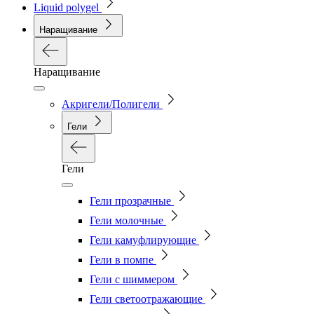
Liquid polygel
Наращивание
Наращивание
Акригели/Полигели
Гели
Гели
Гели прозрачные
Гели молочные
Гели камуфлирующие
Гели в помпе
Гели с шиммером
Гели светоотражающие