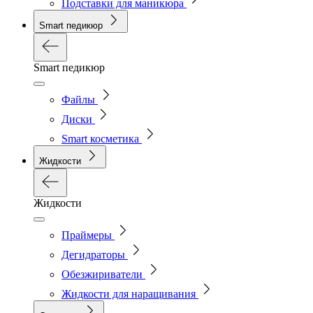
Подставки для маникюра
Smart педикюр
Smart педикюр
Файлы
Диски
Smart косметика
Жидкости
Жидкости
Праймеры
Дегидраторы
Обезжириватели
Жидкости для наращивания