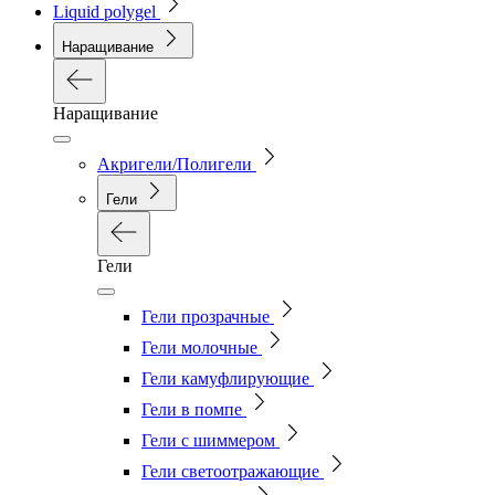
Liquid polygel
Наращивание
Наращивание
Акригели/Полигели
Гели
Гели
Гели прозрачные
Гели молочные
Гели камуфлирующие
Гели в помпе
Гели с шиммером
Гели светоотражающие