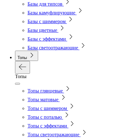
Базы для типсов
Базы камуфлирующие
Базы с шиммером
Базы цветные
Базы с эффектами
Базы светоотражающие
Топы
Топы
Топы глянцевые
Топы матовые
Топы с шиммером
Топы с поталью
Топы с эффектами
Топы светоотражающие