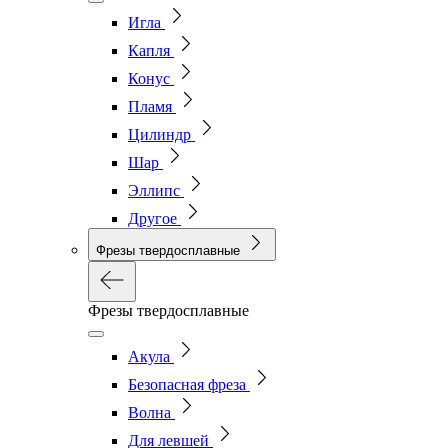
Игла
Капля
Конус
Пламя
Цилиндр
Шар
Эллипс
Другое
Фрезы твердосплавные
Фрезы твердосплавные
Акула
Безопасная фреза
Волна
Для левшей