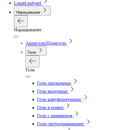
Liquid polygel
Наращивание
Наращивание
Акригели/Полигели
Гели
Гели
Гели прозрачные
Гели молочные
Гели камуфлирующие
Гели в помпе
Гели с шиммером
Гели светоотражающие