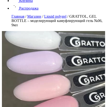
Корзина
Распродажа
Главная
/
Магазин
/
Liquid polygel
/
GRATTOL, GEL
BOTTLE – моделирующий камуфлирующий гель №06,
9мл