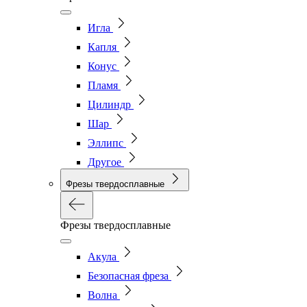
Игла
Капля
Конус
Пламя
Цилиндр
Шар
Эллипс
Другое
Фрезы твердосплавные
Фрезы твердосплавные
Акула
Безопасная фреза
Волна