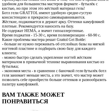
удобном для большинства мастеров формате - бутылёк с
кистью, но при этом это жёсткий материал гель!
Ботл гели GRATTOL имеют удобную средне-густую
консистенцию и прекрасно самовыравниваются.
Жёсткие, поджимается и держит арку. Оттенки камуфляжей
плотные. Рекомендуется наносить на базу.
Не содержат НЕМА, а значит гипоаллергенные.
Время поджатия - 15-30 с, время полимеризации - 60-90 с.
Какие проблемы мастера решат Grattol Gei Bottle:
- больше не нужно переживать об отслойках базы на мягкой
ногтевой пластине и подбирать свою базу для каждого
клиента;
- можно быстро сделать укрепление ногтей жёстким
материалом в привычной технике выравнивания кистью из
бутылька;
- экономия места - в сравнении с баночкой геля бутылёк ботл
геля занимает меньше места, а это значит, что мастер может
позволить себе приобрести больше оттенков и разнообразить
палитру камуфляжей.
ВАМ ТАКЖЕ МОЖЕТ
ПОНРАВИТЬСЯ