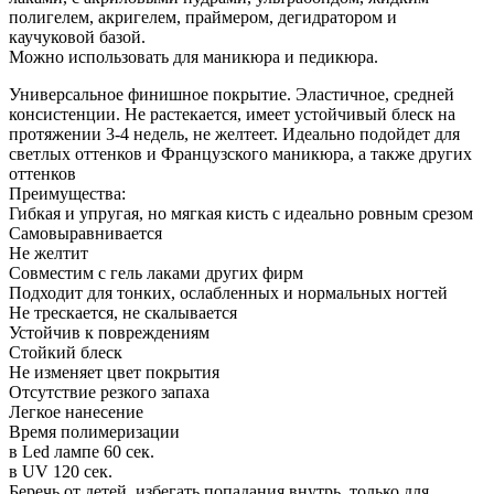
полигелем, акригелем, праймером, дегидратором и
каучуковой базой.
Можно использовать для маникюра и педикюра.
Универсальное финишное покрытие. Эластичное, средней
консистенции. Не растекается, имеет устойчивый блеск на
протяжении 3-4 недель, не желтеет. Идеально подойдет для
светлых оттенков и Французского маникюра, а также других
оттенков
Преимущества:
Гибкая и упругая, но мягкая кисть с идеально ровным срезом
Самовыравнивается
Не желтит
Совместим с гель лаками других фирм
Подходит для тонких, ослабленных и нормальных ногтей
Не трескается, не скалывается
Устойчив к повреждениям
Стойкий блеск
Не изменяет цвет покрытия
Отсутствие резкого запаха
Легкое нанесение
Время полимеризации
в Led лампе 60 сек.
в UV 120 сек.
Беречь от детей, избегать попадания внутрь, только для