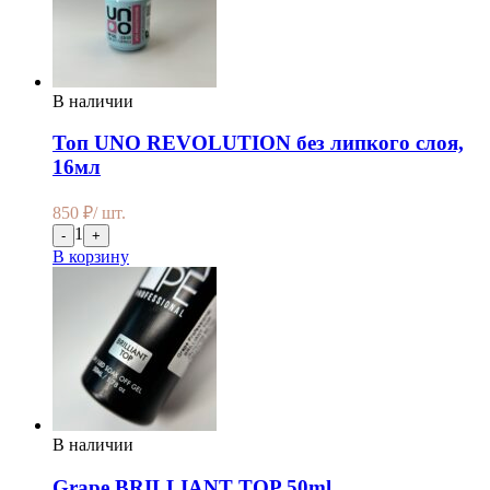
В наличии
Топ UNO REVOLUTION без липкого слоя,
16мл
850
₽
/ шт.
1
-
+
В корзину
В наличии
Grape BRILLIANT TOP 50ml.