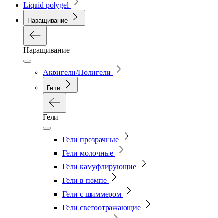
Liquid polygel
Наращивание
Наращивание
Акригели/Полигели
Гели
Гели
Гели прозрачные
Гели молочные
Гели камуфлирующие
Гели в помпе
Гели с шиммером
Гели светоотражающие