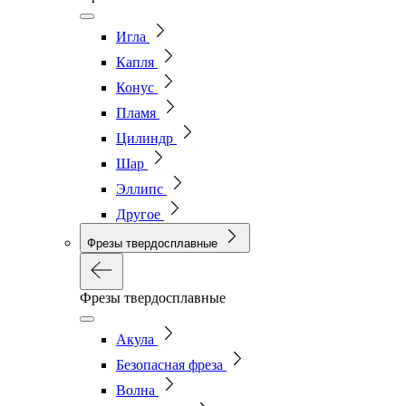
Игла
Капля
Конус
Пламя
Цилиндр
Шар
Эллипс
Другое
Фрезы твердосплавные
Фрезы твердосплавные
Акула
Безопасная фреза
Волна