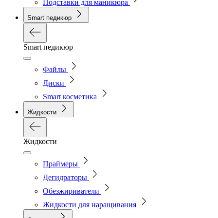
Подставки для маникюра
Smart педикюр
Smart педикюр
Файлы
Диски
Smart косметика
Жидкости
Жидкости
Праймеры
Дегидраторы
Обезжириватели
Жидкости для наращивания