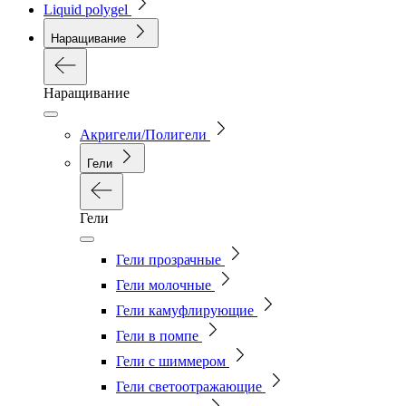
Liquid polygel
Наращивание
Наращивание
Акригели/Полигели
Гели
Гели
Гели прозрачные
Гели молочные
Гели камуфлирующие
Гели в помпе
Гели с шиммером
Гели светоотражающие