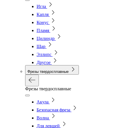
Игла
Капля
Конус
Пламя
Цилиндр
Шар
Эллипс
Другое
Фрезы твердосплавные
Фрезы твердосплавные
Акула
Безопасная фреза
Волна
Для левшей