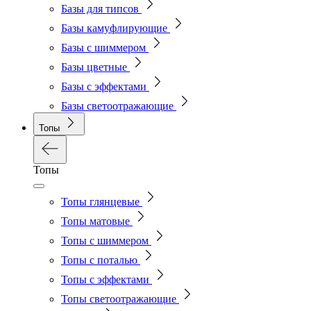
Базы для типсов
Базы камуфлирующие
Базы с шиммером
Базы цветные
Базы с эффектами
Базы светоотражающие
Топы
Топы
Топы глянцевые
Топы матовые
Топы с шиммером
Топы с поталью
Топы с эффектами
Топы светоотражающие