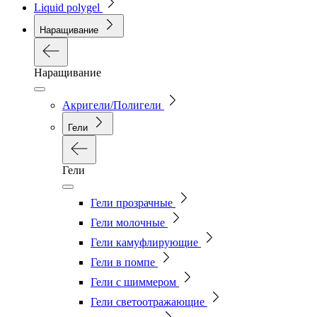
Liquid polygel
Наращивание
Наращивание
Акригели/Полигели
Гели
Гели
Гели прозрачные
Гели молочные
Гели камуфлирующие
Гели в помпе
Гели с шиммером
Гели светоотражающие