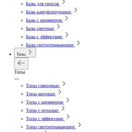
Базы для типсов
Базы камуфлирующие
Базы с шиммером
Базы цветные
Базы с эффектами
Базы светоотражающие
Топы
Топы
Топы глянцевые
Топы матовые
Топы с шиммером
Топы с поталью
Топы с эффектами
Топы светоотражающие