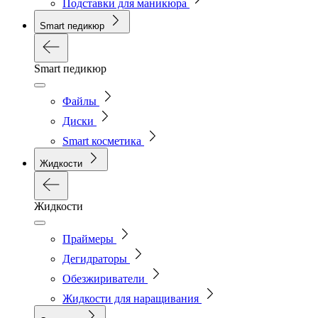
Подставки для маникюра
Smart педикюр
Smart педикюр
Файлы
Диски
Smart косметика
Жидкости
Жидкости
Праймеры
Дегидраторы
Обезжириватели
Жидкости для наращивания