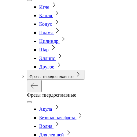
Игла
Капля
Конус
Пламя
Цилиндр
Шар
Эллипс
Другое
Фрезы твердосплавные
Фрезы твердосплавные
Акула
Безопасная фреза
Волна
Для левшей