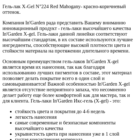
Гель-лак X-Gel N°224 Red Mahogany- красно-коричневый
оттенок.
Компания In'Garden рада представить Вашему вниманию
инновационный продукт - гель-лаки высочайшего качества
In'Garden X-gel. Гель-лаки данной линейки соответствуют
высочайшим стандартам, в их составе используются лучшие
ингредиенты, способствующие высокой плотности цвета и
стойкости материала на протяжении длительного времени.
Основным преимуществом гель-лаков In'Garden X-gel
является время их нанесения, так как благодаря
использованию лучших пигментов в составе, этот материал
позволяет делать покрытие всего в один слой и
самовыравнивается! Важной особенностью In'Garden X-gel
является отсутствие неприятного запаха, что несомненно
делает работу еще более комфортной как для мастера, так и
для клиента. Гель-лаки In'Garden Икс-гель (X-gel) - это:
стойкость цвета и покрытия до 4-6 недель
легкость нанесения
самые современные и безопасные компоненты
высочайшего качества
укрывистость цвета при нанесении уже в 1 слой
густая консистенция материала