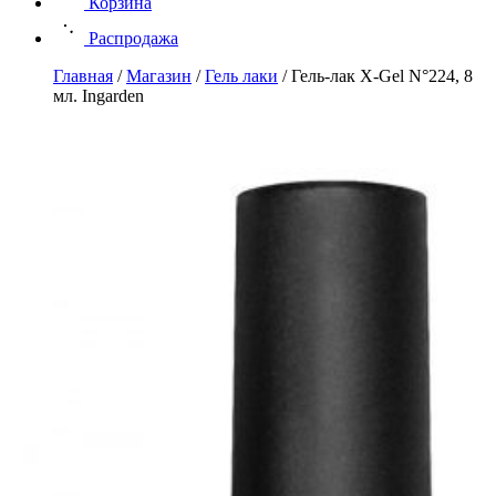
Корзина
Распродажа
Главная
/
Магазин
/
Гель лаки
/
Гель-лак X-Gel N°224, 8
мл. Ingarden