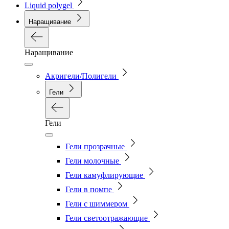
Liquid polygel
Наращивание
Наращивание
Акригели/Полигели
Гели
Гели
Гели прозрачные
Гели молочные
Гели камуфлирующие
Гели в помпе
Гели с шиммером
Гели светоотражающие