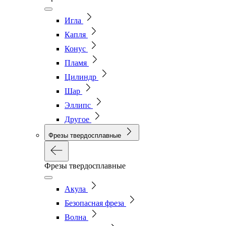
Игла
Капля
Конус
Пламя
Цилиндр
Шар
Эллипс
Другое
Фрезы твердосплавные
Фрезы твердосплавные
Акула
Безопасная фреза
Волна