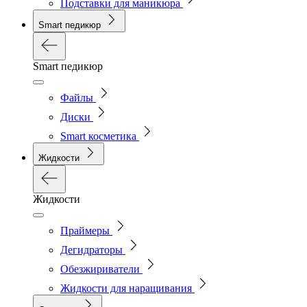
Подставки для маникюра
Smart педикюр
Smart педикюр
Файлы
Диски
Smart косметика
Жидкости
Жидкости
Праймеры
Дегидраторы
Обезжириватели
Жидкости для наращивания