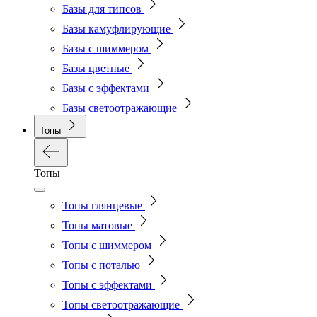
Базы для типсов
Базы камуфлирующие
Базы с шиммером
Базы цветные
Базы с эффектами
Базы светоотражающие
Топы
Топы
Топы глянцевые
Топы матовые
Топы с шиммером
Топы с поталью
Топы с эффектами
Топы светоотражающие