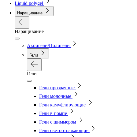
Liquid polygel
Наращивание
Наращивание
Акригели/Полигели
Гели
Гели
Гели прозрачные
Гели молочные
Гели камуфлирующие
Гели в помпе
Гели с шиммером
Гели светоотражающие