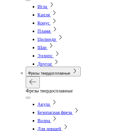
Игла
Капля
Конус
Пламя
Цилиндр
Шар
Эллипс
Другое
Фрезы твердосплавные
Фрезы твердосплавные
Акула
Безопасная фреза
Волна
Для левшей