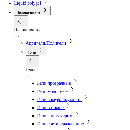
Liquid polygel
Наращивание
Наращивание
Акригели/Полигели
Гели
Гели
Гели прозрачные
Гели молочные
Гели камуфлирующие
Гели в помпе
Гели с шиммером
Гели светоотражающие