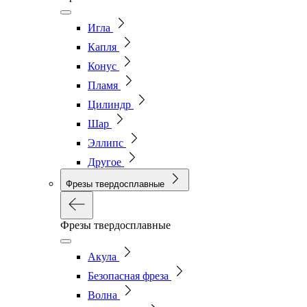
Игла
Капля
Конус
Пламя
Цилиндр
Шар
Эллипс
Другое
Фрезы твердосплавные
Фрезы твердосплавные
Акула
Безопасная фреза
Волна