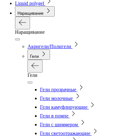
Liquid polygel
Наращивание
Наращивание
Акригели/Полигели
Гели
Гели
Гели прозрачные
Гели молочные
Гели камуфлирующие
Гели в помпе
Гели с шиммером
Гели светоотражающие