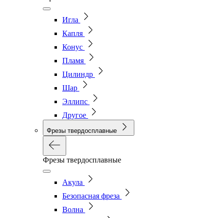
Игла
Капля
Конус
Пламя
Цилиндр
Шар
Эллипс
Другое
Фрезы твердосплавные
Фрезы твердосплавные
Акула
Безопасная фреза
Волна