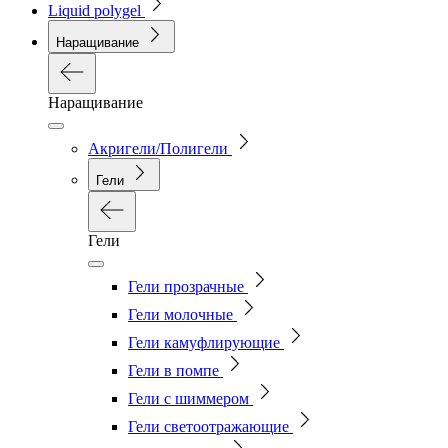
Liquid polygel
Наращивание
Наращивание
Акригели/Полигели
Гели
Гели
Гели прозрачные
Гели молочные
Гели камуфлирующие
Гели в помпе
Гели с шиммером
Гели светоотражающие