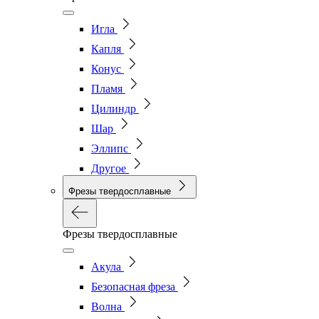
Игла
Капля
Конус
Пламя
Цилиндр
Шар
Эллипс
Другое
Фрезы твердосплавные
Фрезы твердосплавные
Акула
Безопасная фреза
Волна