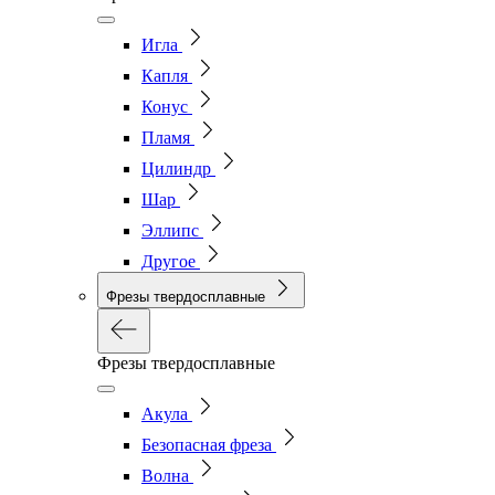
Игла
Капля
Конус
Пламя
Цилиндр
Шар
Эллипс
Другое
Фрезы твердосплавные
Фрезы твердосплавные
Акула
Безопасная фреза
Волна