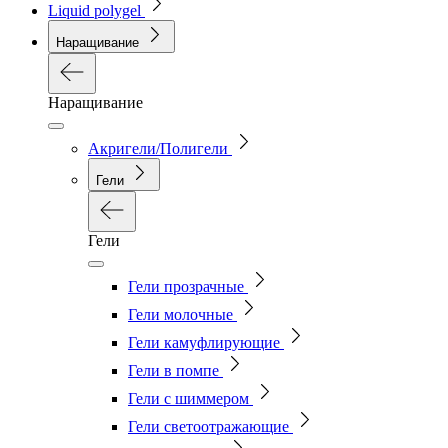
Liquid polygel
Наращивание
Наращивание
Акригели/Полигели
Гели
Гели
Гели прозрачные
Гели молочные
Гели камуфлирующие
Гели в помпе
Гели с шиммером
Гели светоотражающие