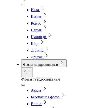
Игла
Капля
Конус
Пламя
Цилиндр
Шар
Эллипс
Другое
Фрезы твердосплавные
Фрезы твердосплавные
Акула
Безопасная фреза
Волна