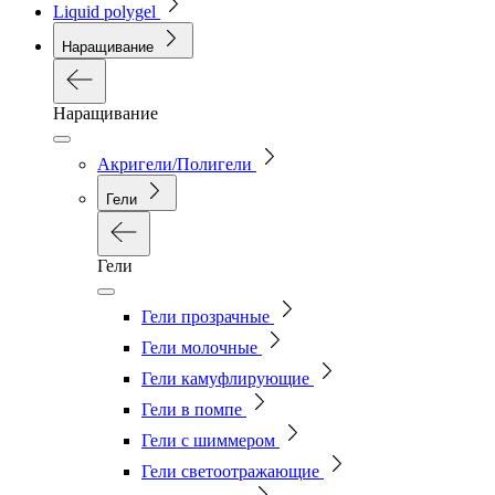
Liquid polygel
Наращивание
Наращивание
Акригели/Полигели
Гели
Гели
Гели прозрачные
Гели молочные
Гели камуфлирующие
Гели в помпе
Гели с шиммером
Гели светоотражающие