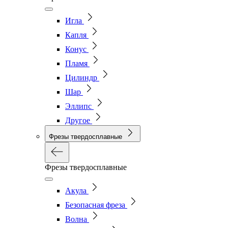
Игла
Капля
Конус
Пламя
Цилиндр
Шар
Эллипс
Другое
Фрезы твердосплавные
Фрезы твердосплавные
Акула
Безопасная фреза
Волна