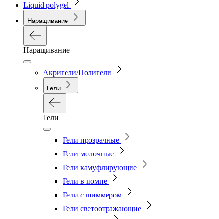
Liquid polygel
Наращивание
Наращивание
Акригели/Полигели
Гели
Гели
Гели прозрачные
Гели молочные
Гели камуфлирующие
Гели в помпе
Гели с шиммером
Гели светоотражающие