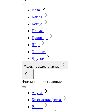
Игла
Капля
Конус
Пламя
Цилиндр
Шар
Эллипс
Другое
Фрезы твердосплавные
Фрезы твердосплавные
Акула
Безопасная фреза
Волна