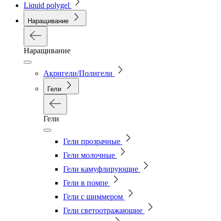
Liquid polygel
Наращивание
Наращивание
Акригели/Полигели
Гели
Гели
Гели прозрачные
Гели молочные
Гели камуфлирующие
Гели в помпе
Гели с шиммером
Гели светоотражающие