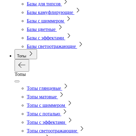
Базы для типсов
Базы камуфлирующие
Базы с шиммером
Базы цветные
Базы с эффектами
Базы светоотражающие
Топы
Топы
Топы глянцевые
Топы матовые
Топы с шиммером
Топы с поталью
Топы с эффектами
Топы светоотражающие