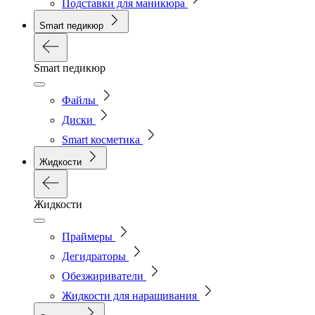
Подставки для маникюра
Smart педикюр
Smart педикюр
Файлы
Диски
Smart косметика
Жидкости
Жидкости
Праймеры
Дегидраторы
Обезжириватели
Жидкости для наращивания