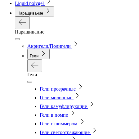
Liquid polygel
Наращивание
Наращивание
Акригели/Полигели
Гели
Гели
Гели прозрачные
Гели молочные
Гели камуфлирующие
Гели в помпе
Гели с шиммером
Гели светоотражающие