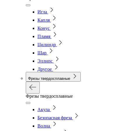
Игла
Капля
Конус
Пламя
Цилиндр
Шар
Эллипс
Другое
Фрезы твердосплавные
Фрезы твердосплавные
Акула
Безопасная фреза
Волна