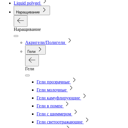
Liquid polygel
Наращивание
Наращивание
Акригели/Полигели
Гели
Гели
Гели прозрачные
Гели молочные
Гели камуфлирующие
Гели в помпе
Гели с шиммером
Гели светоотражающие